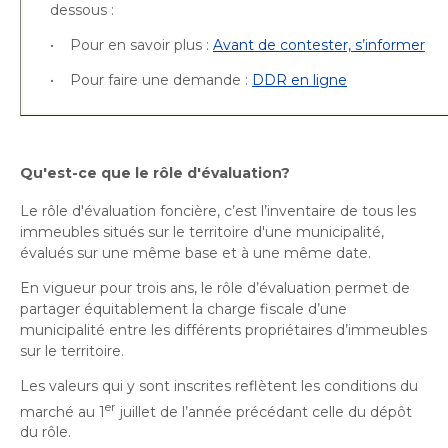
Bureau de l’éthique et de l’inspection
nouvelle
dans
dessous :
contractuelle
Bureau protecteur citoyen
fenêtre
une
• Pour en savoir plus :
Avant de contester, s’informer
Bureau protecteur citoyen
nouvelle
Centre-ville de Longueuil
• Pour faire une demande :
DDR en ligne
fenêtre
Centre-ville de Longueuil
Cour municipale et contravention
Cour municipale et contravention
Gouvernance et saine gestion
Qu'est-ce que le rôle d'évaluation?
Gouvernance et saine gestion
Office de participation publique de Longueuil
Ouvre
Le rôle d'évaluation foncière, c’est l’inventaire de tous les
Office de participation publique de Longueuil
immeubles situés sur le territoire d'une municipalité,
dans
Politiques municipales
évalués sur une même base et à une même date.
une
Politiques municipales
nouvelle
Réclamations
En vigueur pour trois ans, le rôle d’évaluation permet de
Réclamations
fenêtre
partager équitablement la charge fiscale d’une
Vérificatrice générale
municipalité entre les différents propriétaires d’immeubles
Vérificatrice générale
sur le territoire.
Les valeurs qui y sont inscrites reflètent les conditions du
er
marché au 1
juillet de l’année précédant celle du dépôt
du rôle.