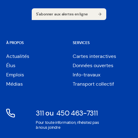
S'abonner aux alertes en ligne
S'abonner aux alertes en ligne
À PROPOS
SERVICES
Actualités
Cartes interactives
Ouvre
Élus
Données ouvertes
dans
Ouvre
une
Emplois
Info-travaux
dans
nouvelle
une
Médias
Transport collectif
fenêtre
nouvelle
fenêtre
311
ou
450 463-7311
Ouvre
Ouvre
Pour toute information, n'hésitez pas
dans
dans
à nous joindre
une
une