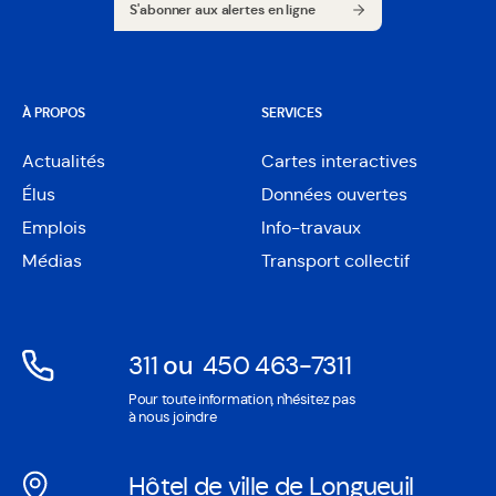
S'abonner aux alertes en ligne
S'abonner aux alertes en ligne
À PROPOS
SERVICES
Actualités
Cartes interactives
Ouvre
Élus
Données ouvertes
dans
Ouvre
une
Emplois
Info-travaux
dans
nouvelle
une
Médias
Transport collectif
fenêtre
nouvelle
fenêtre
311
ou
450 463-7311
Ouvre
Ouvre
Pour toute information, n'hésitez pas
dans
dans
à nous joindre
une
une
nouvelle
nouvelle
Hôtel de ville de Longueuil
fenêtre
fenêtre