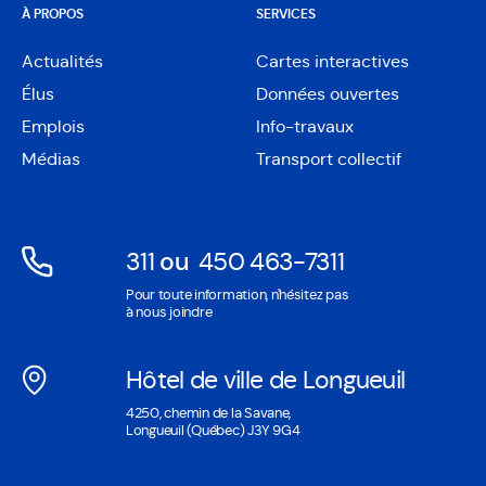
À PROPOS
SERVICES
Actualités
Cartes interactives
Ouvre
Élus
Données ouvertes
dans
Ouvre
une
Emplois
Info-travaux
dans
nouvelle
une
Médias
Transport collectif
fenêtre
nouvelle
fenêtre
311
ou
450 463-7311
Ouvre
Ouvre
Pour toute information, n'hésitez pas
dans
dans
à nous joindre
une
une
nouvelle
nouvelle
Hôtel de ville de Longueuil
fenêtre
fenêtre
Ouvre
4250, chemin de la Savane,
dans
Longueuil (Québec) J3Y 9G4
une
nouvelle