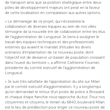
de transport ainsi que sa position stratégique entre deux
pôles de développement majeurs ont pesé en la faveur
de cette localisation en comparaison aux autres options.
«
Le démarrage de ce projet, qui nécessitera la
collaboration de diverses équipes au sein de nos villes
témoigne de la nouvelle ère de collaboration entre les élus
de l’agglomération de Longueuil. Je tiens à souligner le
travail des équipes techniques et des professionnels
externes qui avaient le mandat d’étudier les divers
scénarios d’implantation de ce nouveau poste, dont
l’objectif est de desservir un bassin de population croissant
dans l’ouest du territoire
»
, a affirmé Catherine Fournier,
présidente du comité exécutif de l’agglomération de
Longueuil
.
«
Je suis tr
è
s satisfaite de l
’
approbation du site sur Milan
par le comit
é
ex
é
cutif d
’
agglom
é
ration. Il y a longtemps
qu
’
on demandait le retour d
’
un poste de police
à
Brossard
et chaque
é
tape franchie nous rapproche du but.
Pour nos
citoyennes et citoyens, le terrain du 6840, boulevard Milan
est le lieu de prédilection pour ériger ce nouveau poste de