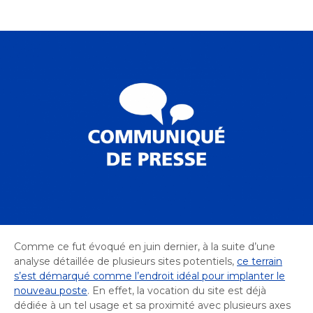
Bureau de l’éthique et de l’inspection
nouvelle
dans
contractuelle
Bureau protecteur citoyen
fenêtre
une
Bureau protecteur citoyen
nouvelle
Centre-ville de Longueuil
fenêtre
Centre-ville de Longueuil
Cour municipale et contravention
Cour municipale et contravention
Gouvernance et saine gestion
Gouvernance et saine gestion
Office de participation publique de Longueuil
Ouvre
Office de participation publique de Longueuil
dans
Politiques municipales
une
Politiques municipales
nouvelle
Réclamations
Réclamations
fenêtre
Vérificatrice générale
Vérificatrice générale
Comme ce fut évoqué en juin dernier, à la suite d’une
analyse détaillée de plusieurs sites potentiels,
ce terrain
s’est démarqué comme l’endroit idéal pour implanter le
nouveau poste
. En effet, la vocation du site est déjà
dédiée à un tel usage et sa proximité avec plusieurs axes