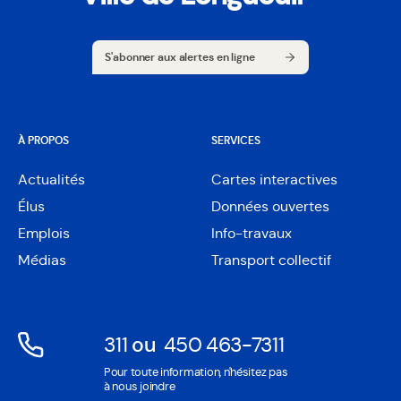
S'abonner aux alertes en ligne
S'abonner aux alertes en ligne
À PROPOS
SERVICES
Actualités
Cartes interactives
Ouvre
Élus
Données ouvertes
dans
Ouvre
une
Emplois
Info-travaux
dans
nouvelle
une
Médias
Transport collectif
fenêtre
nouvelle
fenêtre
311
ou
450 463-7311
Ouvre
Ouvre
Pour toute information, n'hésitez pas
dans
dans
à nous joindre
une
une