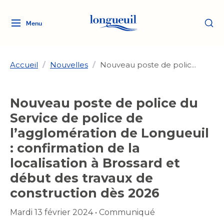
Menu
Logo
Fermer
de
la
Ville
Accueil
/
Nouvelles
/
Nouveau poste de polic...
de
Longueuil
Ma ville, ma propriété
Nouveau poste de police du
lien
vers
Service de police de
Loisirs et culture
l'accueil
Aménagement et urbanisme
l’agglomération de Longueuil
Aménagement et urbanisme
: confirmation de la
Rôle d'évaluation
Services de proximité
Quoi faire à Longueuil
Rôle d'évaluation
Arts et culture
localisation à Brossard et
Arts et culture
Taxes
début des travaux de
Taxes
Bibliothèques
Transition socioécologique
Activités artistiques et
Bibliothèques
construction dès 2026
Déneigement
Déneigement
et mobilité
culturelles
Développement social
Développement social
Eau
Mardi 13 février 2024
•
Communiqué
Eau
Histoire et patrimoine