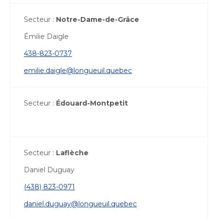
Secteur :
Notre-Dame-de-Grâce
Émilie Daigle
438-823-0737
emilie.daigle@longueuil.quebec
Secteur :
Édouard-Montpetit
Secteur :
Laflèche
Daniel Duguay
(438) 823-0971
daniel.duguay@longueuil.quebec