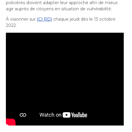
policières doivent adapter leur approche afin de mieux
agir auprès de citoyens en situation
de
vulnérab
ilité
.
À visionner sur
ICI RDI
chaque jeudi dès le 13 octobre
2022.