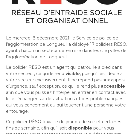
Histoire et patrimoine
Sécurité publique
Activités littéraires
Écocentres
Transition socioécologique et mobilité
Écocentres
Loisir et vie communautaire
Transition socioécologique et mobilité
Loisir et vie communautaire
Info-Travaux
Arbres, plantes et pelouse
Info-Travaux
Vie démocratique
Activités éducatives et de
Parcs et espaces verts
Arbres, plantes et pelouse
Service de police
Parcs et espaces verts
Matières résiduelles et collectes
Service de police
loisirs
Biodiversité et milieux naturels
Matières résiduelles et collectes
Sports et saines habitudes de vie
Le mercredi 8 décembre 2021, le Service de police de
Biodiversité et milieux naturels
Service sécurité incendie
Entreprises
Sports et saines habitudes de vie
Stationnements municipaux
l’agglomération de Longueuil a déployé 17 policiers RÉSO,
Service sécurité incendie
Élus
Lutte aux changements climatiques
Stationnements municipaux
ayant chacun un secteur déterminé dans les cinq villes de
Reconnaissance et soutien des organismes
Élus
Lutte aux changements climatiques
Activités sportives et plein
Sécurisation des rues locales
Reconnaissance et soutien des organismes
l’agglomération de Longueuil.
Voie publique
Sécurisation des rues locales
Demande d'accès à l'information
Mobilité durable
À propos de la Ville
air
Voie publique
Bénévolat
Demande d'accès à l'information
Mobilité durable
Développement économique
Le policier RÉSO est un agent qui patrouille à pied dans
Bénévolat
Ouvre
Développement économique
Instances décisionnelles
Verdissement et travaux de foresterie
votre secteur, ce qui le rend
visible
, puisqu’il est dédié à
Lutte à l'itinérance
dans
Instances décisionnelles
Verdissement et travaux de foresterie
Développement immobilier
votre secteur exclusivement. Il ne répond pas aux appels
Arts de la scène, spectacles
Lutte à l'itinérance
Ouvre
une
Développement immobilier
Actualités et publications
Participation citoyenne
d’urgence, sauf exception, ce qui le rend plus
accessible
dans
Actualités et publications
nouvelle
Participation citoyenne
et festivals
Fournisseurs
afin que vous puissiez l’interpeller, entrer en contact avec
une
Fournisseurs
Administration municipale
fenêtre
Procès-verbaux
lui et échanger sur des situations et des problématiques
Administration municipale
nouvelle
Procès-verbaux
Gestion des matières résiduelles
qui vous concernent ou qui touchent une personne votre
Gestion des matières résiduelles
Calendrier des événements
Approvisionnement
fenêtre
Projets particuliers
entourage.
Ouvre
Approvisionnement
Projets particuliers
dans
Ce policier RÉSO travaille de jour ou de soir et certaines
Bureau de l’éthique et de l’inspection
Règlements municipaux
fins de semaine, afin qu’il soit
disponible
pour vous
une
contractuelle
Règlements municipaux
Ouvre