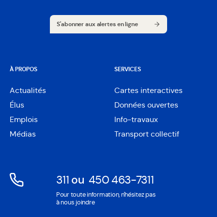
S'abonner aux alertes en ligne
S'abonner aux alertes en ligne
À PROPOS
SERVICES
Actualités
Cartes interactives
Ouvre
Élus
Données ouvertes
dans
Ouvre
une
Emplois
Info-travaux
dans
nouvelle
une
Médias
Transport collectif
fenêtre
nouvelle
fenêtre
311
ou
450 463-7311
Ouvre
Ouvre
Pour toute information, n'hésitez pas
dans
dans
à nous joindre
une
une