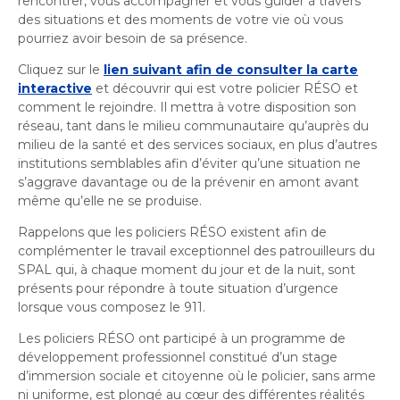
rencontrer, vous accompagner et vous guider à travers
Bureau de l’éthique et de l’inspection
nouvelle
dans
des situations et des moments de votre vie où vous
contractuelle
Bureau protecteur citoyen
fenêtre
une
pourriez avoir besoin de sa présence.
Bureau protecteur citoyen
nouvelle
Centre-ville de Longueuil
Cliquez sur le
lien suivant afin de consulter la carte
fenêtre
Centre-ville de Longueuil
interactive
et découvrir qui est votre policier RÉSO et
Cour municipale et contravention
comment le rejoindre. Il mettra à votre disposition son
Cour municipale et contravention
réseau, tant dans le milieu communautaire qu’auprès du
Gouvernance et saine gestion
milieu de la santé et des services sociaux, en plus d’autres
Gouvernance et saine gestion
institutions semblables afin d’éviter qu’une situation ne
Office de participation publique de Longueuil
s’aggrave davantage ou de la prévenir en amont avant
Ouvre
Office de participation publique de Longueuil
même qu’elle ne se produise.
dans
Politiques municipales
une
Rappelons que les policiers RÉSO existent afin de
Politiques municipales
complémenter le travail exceptionnel des patrouilleurs du
nouvelle
Réclamations
SPAL qui, à chaque moment du jour et de la nuit, sont
Réclamations
fenêtre
présents pour répondre à toute situation d’urgence
Vérificatrice générale
lorsque vous composez le 911.
Vérificatrice générale
Les policiers RÉSO ont participé à un programme de
développement professionnel constitué d’un stage
d’immersion sociale et citoyenne où le policier, sans arme
ni uniforme, est plongé au cœur des différentes réalités