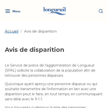
Menu
Logo
Fermer
de
la
Ville
Accueil
/
Avis de disparition
de
Longueuil
Ma ville, ma propriété
Avis de disparition
lien
vers
Loisirs et culture
l'accueil
Aménagement et urbanisme
Le Service de police de l'agglomération de Longueuil
Aménagement et urbanisme
(SPAL) sollicite la collaboration de la population afin de
Rôle d'évaluation
Services de proximité
Quoi faire à Longueuil
retrouver des personnes disparues.
Rôle d'évaluation
Arts et culture
Arts et culture
Taxes
Quiconque ayant aperçu une personne disparue ou qui
Taxes
Bibliothèques
Transition socioécologique
Activités artistiques et
souhaite transmettre de l'information en lien avec une
Bibliothèques
Déneigement
disparition peut le faire, en tout temps, en communiquant
Déneigement
et mobilité
culturelles
Développement social
sans délai avec le 9-1-1.
Développement social
Eau
Eau
Histoire et patrimoine
Vous trouverez ci-dessous la liste des personnes