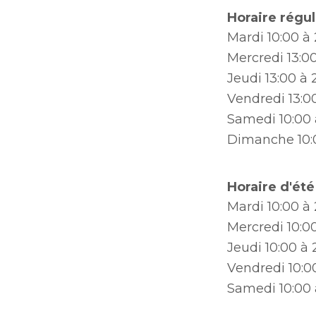
Bureau de l’éthique et de
Horaire régul
l’inspection contractuelle
Ouvre
Mardi
10:00
à 
Bureau de l’éthique et de
dans
l’inspection contractuelle
Bureau protecteur citoyen
Mercredi
13:0
une
Bureau protecteur citoyen
Jeudi
13:00
à 
nouvelle
Centre-ville de Longueuil
fenêtre
Vendredi
13:0
Centre-ville de Longueuil
Cour municipale et
Samedi
10:00
contravention
Dimanche
10
Horaire d'été 
Mardi
10:00
à 
Mercredi
10:0
Jeudi
10:00
à 
Vendredi
10:0
Samedi
10:00