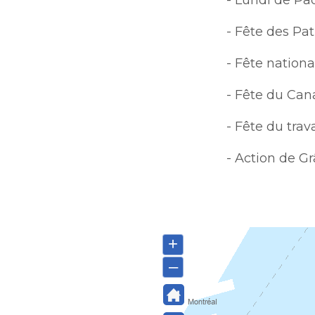
- Lundi de Pâ
- Fête des Pat
- Fête nationa
- Fête du Ca
- Fête du trava
- Action de G