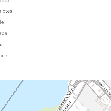
ques
riotes
le
nada
il
râce