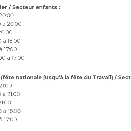
une
Politiques municipales
ier / Secteur enfants :
nouvelle
Réclamations
fenêtre
20:00
Réclamations
Vérificatrice générale
0
à 20:00
Vérificatrice générale
20:00
0
à 18:00
à 17:00
:00
à 17:00
(fête nationale jusqu'à la fête du Travail) / Sec
21:00
0
à 21:00
21:00
0
à 18:00
à 17:00