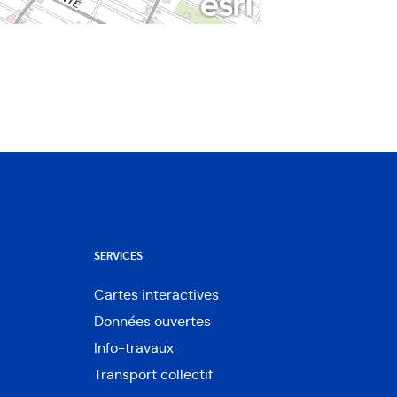
SERVICES
Cartes interactives
Ouvre
Données ouvertes
dans
Ouvre
une
Info-travaux
dans
nouvelle
une
Transport collectif
fenêtre
nouvelle