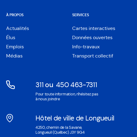
À PROPOS
SERVICES
Actualités
Cartes interactives
Ouvre
Élus
Données ouvertes
dans
Ouvre
une
Emplois
Info-travaux
dans
nouvelle
une
Médias
Transport collectif
fenêtre
nouvelle
fenêtre
311
ou
450 463-7311
Ouvre
Ouvre
Pour toute information, n'hésitez pas
dans
dans
à nous joindre
une
une
nouvelle
nouvelle
Hôtel de ville de Longueuil
fenêtre
fenêtre
Ouvre
4250, chemin de la Savane,
dans
Longueuil (Québec) J3Y 9G4
une