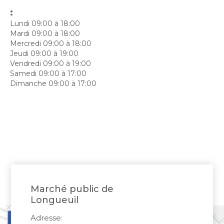
Bureau de l’éthique et de l’inspection
nouvelle
dans
contractuelle
:
Bureau protecteur citoyen
fenêtre
une
Bureau protecteur citoyen
Lundi
09:00
à 18:00
nouvelle
Mardi
09:00
à 18:00
Centre-ville de Longueuil
fenêtre
Mercredi
09:00
à 18:00
Centre-ville de Longueuil
Jeudi
09:00
à 19:00
Cour municipale et contravention
Vendredi
09:00
à 19:00
Cour municipale et contravention
Samedi
09:00
à 17:00
Gouvernance et saine gestion
Dimanche
09:00
à 17:00
Gouvernance et saine gestion
Office de participation publique de Longueuil
Ouvre
Office de participation publique de Longueuil
dans
Politiques municipales
une
Politiques municipales
nouvelle
Réclamations
Réclamations
fenêtre
Vérificatrice générale
Vérificatrice générale
Marché public de
Longueuil
Adresse: