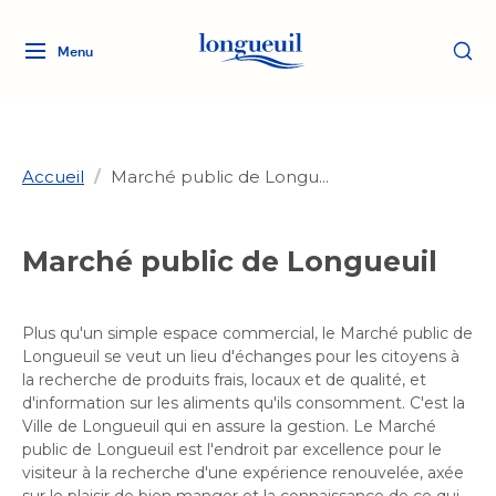
Menu
Logo
Fermer
de
la
Ville
de
Accueil
/
Marché public de Longu...
Longueuil
Ma ville, ma propriété
lien
vers
Marché public de Longueuil
Loisirs et culture
l'accueil
Aménagement et urbanisme
Aménagement et urbanisme
Rôle d'évaluation
Plus qu'un simple espace commercial, le Marché public de
Services de proximité
Quoi faire à Longueuil
Rôle d'évaluation
Arts et culture
Longueuil se veut un lieu d'échanges pour les citoyens à
Arts et culture
Taxes
la recherche de produits frais, locaux et de qualité, et
Taxes
Bibliothèques
d'information sur les aliments qu'ils consomment. C'est la
Transition socioécologique
Activités artistiques et
Bibliothèques
Déneigement
Ville de Longueuil qui en assure la gestion. Le Marché
Déneigement
et mobilité
culturelles
Développement social
public de Longueuil est l'endroit par excellence pour le
Développement social
Eau
visiteur à la recherche d'une expérience renouvelée, axée
Eau
Histoire et patrimoine