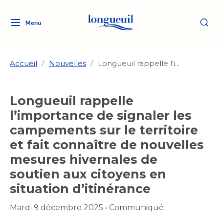
Menu
Logo
Fermer
de
la
Ville
Accueil
/
Nouvelles
/
Longueuil rappelle l’i...
de
Longueuil
Ma ville, ma propriété
Longueuil rappelle
lien
vers
l’importance de signaler les
Loisirs et culture
l'accueil
Aménagement et urbanisme
campements sur le territoire
Aménagement et urbanisme
et fait connaître de nouvelles
Rôle d'évaluation
Services de proximité
Quoi faire à Longueuil
Rôle d'évaluation
Arts et culture
mesures hivernales de
Arts et culture
Taxes
soutien aux citoyens en
Taxes
Bibliothèques
Transition socioécologique
Activités artistiques et
Bibliothèques
situation d’itinérance
Déneigement
Déneigement
et mobilité
culturelles
Développement social
Développement social
Eau
Mardi 9 décembre 2025
•
Communiqué
Eau
Histoire et patrimoine