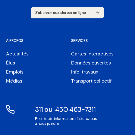
S'abonner aux alertes en ligne
S'abonner aux alertes en ligne
À PROPOS
SERVICES
Actualités
Cartes interactives
Ouvre
Élus
Données ouvertes
dans
Ouvre
une
Emplois
Info-travaux
dans
nouvelle
une
Médias
Transport collectif
fenêtre
nouvelle
fenêtre
311
ou
450 463-7311
Ouvre
Ouvre
Pour toute information, n'hésitez pas
dans
dans
à nous joindre
une
une
nouvelle
nouvelle