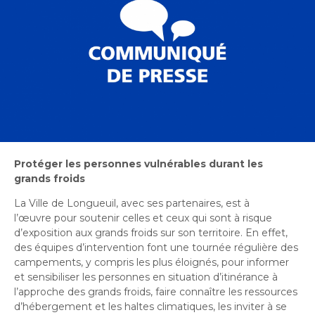
Bureau de l’éthique et de l’inspection
nouvelle
dans
contractuelle
Bureau protecteur citoyen
fenêtre
une
Bureau protecteur citoyen
nouvelle
Centre-ville de Longueuil
fenêtre
Centre-ville de Longueuil
Cour municipale et contravention
Cour municipale et contravention
Gouvernance et saine gestion
Gouvernance et saine gestion
Office de participation publique de Longueuil
Ouvre
Office de participation publique de Longueuil
Protéger les personnes vulnérables durant les
dans
Politiques municipales
grands froids
une
Politiques municipales
nouvelle
Réclamations
La Ville de Longueuil, avec ses partenaires, est à
Réclamations
fenêtre
l’œuvre pour soutenir celles et ceux qui sont à risque
Vérificatrice générale
d’exposition aux grands froids sur son territoire. En effet,
Vérificatrice générale
des équipes d’intervention font une tournée régulière des
campements, y compris les plus éloignés, pour informer
et sensibiliser les personnes en situation d’itinérance à
l’approche des grands froids, faire connaître les ressources
d’hébergement et les haltes climatiques, les inviter à se