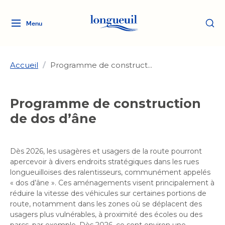
Menu
Logo
Fermer
de
la
Ville
Accueil
/
Programme de construct...
de
Longueuil
Ma ville, ma propriété
Programme de construction
lien
vers
de dos d’âne
Loisirs et culture
l'accueil
Aménagement et urbanisme
Aménagement et urbanisme
Rôle d'évaluation
Dès 2026, les usagères et usagers de la route pourront
Services de proximité
Quoi faire à Longueuil
Rôle d'évaluation
Arts et culture
apercevoir à divers endroits stratégiques dans les rues
Arts et culture
Taxes
longueuilloises des ralentisseurs, communément appelés
Taxes
Bibliothèques
« dos d’âne ». Ces aménagements visent principalement à
Transition socioécologique
Activités artistiques et
Bibliothèques
Déneigement
réduire la vitesse des véhicules sur certaines portions de
Déneigement
et mobilité
culturelles
Développement social
route, notamment dans les zones où se déplacent des
Développement social
Eau
usagers plus vulnérables, à proximité des écoles ou des
Eau
Histoire et patrimoine