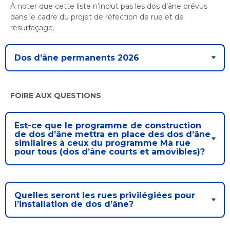
Bureau de l’éthique et de l’inspection
nouvelle
dans
À noter que cette liste n’inclut pas les dos d’âne prévus
contractuelle
Bureau protecteur citoyen
fenêtre
dans le cadre du projet de réfection de rue et de
une
Bureau protecteur citoyen
resurfaçage.
nouvelle
Centre-ville de Longueuil
fenêtre
Centre-ville de Longueuil
Dos d’âne permanents 2026
Cour municipale et contravention
Cour municipale et contravention
Gouvernance et saine gestion
Gouvernance et saine gestion
FOIRE AUX QUESTIONS
Office de participation publique de Longueuil
Ouvre
Office de participation publique de Longueuil
dans
Politiques municipales
Est-ce que le programme de construction
une
de dos d’âne mettra en place des dos d’âne
Politiques municipales
similaires à ceux du programme Ma rue
nouvelle
Réclamations
pour tous (dos d’âne courts et amovibles)?
Réclamations
fenêtre
Vérificatrice générale
Vérificatrice générale
Quelles seront les rues privilégiées pour
l’installation de dos d’âne?