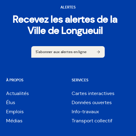
ALERTES
Recevez les alertes de la
Ville de Longueuil
S'abonner aux alertes en ligne
S'abonner aux alertes en ligne
À PROPOS
SERVICES
Actualités
Cartes interactives
Ouvre
Élus
Données ouvertes
dans
Ouvre
une
Emplois
Info-travaux
dans
nouvelle
une
Médias
Transport collectif
fenêtre
nouvelle
fenêtre