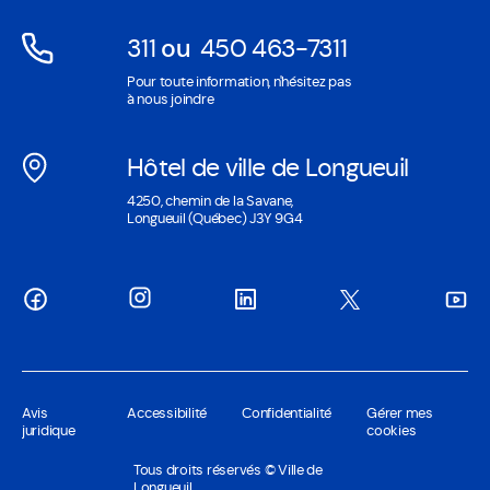
311
ou
450 463-7311
Ouvre
Ouvre
Pour toute information, n'hésitez pas
dans
dans
à nous joindre
une
une
nouvelle
nouvelle
Hôtel de ville de Longueuil
fenêtre
fenêtre
Ouvre
4250, chemin de la Savane,
dans
Longueuil (Québec) J3Y 9G4
une
nouvelle
fenêtre
Avis
Accessibilité
Confidentialité
Gérer mes
juridique
cookies
Tous droits réservés © Ville de
Longueuil