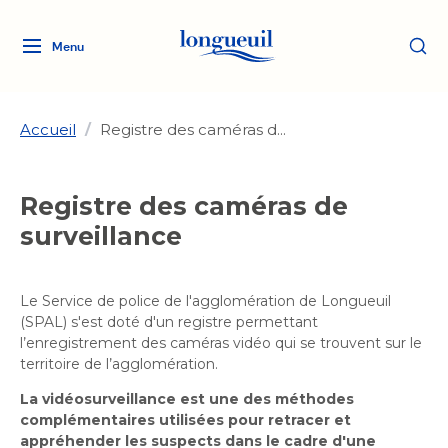
Menu
Logo
Fermer
de
la
Ville
Accueil
/
Registre des caméras d...
de
Longueuil
Ma ville, ma propriété
Registre des caméras de
lien
vers
surveillance
Loisirs et culture
l'accueil
Aménagement et urbanisme
Aménagement et urbanisme
Rôle d'évaluation
Le Service de police de l'agglomération de Longueuil
Services de proximité
Quoi faire à Longueuil
Rôle d'évaluation
Arts et culture
(SPAL) s'est doté d'un registre permettant
Arts et culture
Taxes
l’enregistrement des caméras vidéo qui se trouvent sur le
Taxes
Bibliothèques
territoire de l’agglomération.
Transition socioécologique
Activités artistiques et
Bibliothèques
Déneigement
La vidéosurveillance est une des méthodes
Déneigement
et mobilité
culturelles
Développement social
complémentaires utilisées pour retracer et
Développement social
Eau
appréhender les suspects dans le cadre d'une
Eau
Histoire et patrimoine