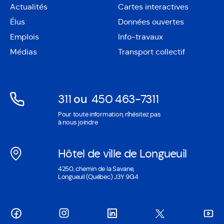
Actualités
Cartes interactives
Ouvre
Élus
Données ouvertes
dans
Ouvre
une
Emplois
Info-travaux
dans
nouvelle
une
Médias
Transport collectif
fenêtre
nouvelle
fenêtre
311
ou
450 463-7311
Ouvre
Ouvre
Pour toute information, n'hésitez pas
dans
dans
à nous joindre
une
une
nouvelle
nouvelle
Hôtel de ville de Longueuil
fenêtre
fenêtre
Ouvre
4250, chemin de la Savane,
dans
Longueuil (Québec) J3Y 9G4
une
nouvelle
fenêtre