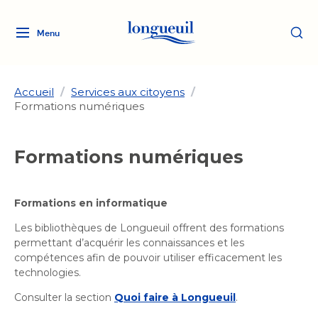
Menu
Logo
Fermer
de
la
Ville
Accueil
/
Services aux citoyens
/
Formations numériques
de
Longueuil
Ma ville, ma propriété
lien
Formations numériques
vers
Loisirs et culture
l'accueil
Aménagement et urbanisme
Aménagement et urbanisme
Formations en informatique
Rôle d'évaluation
Services de proximité
Quoi faire à Longueuil
Rôle d'évaluation
Arts et culture
Les bibliothèques de Longueuil offrent des formations
Arts et culture
Taxes
permettant d’acquérir les connaissances et les
Taxes
Bibliothèques
compétences afin de pouvoir utiliser efficacement les
Transition socioécologique
Activités artistiques et
Bibliothèques
Déneigement
technologies.
Déneigement
et mobilité
culturelles
Développement social
Consulter la section
Quoi faire à Longueuil
.
Développement social
Eau
Eau
Histoire et patrimoine