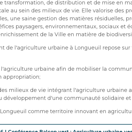
de transformation, de distribution et de mise en m
collectes
Lutte aux changements
Stationnements municip
 plein air
Bénévolat
Mobilité durable
climatiques
Stationnements municip
ale au sein des milieux de vie. Elle valorise des p
Lutte à l'itinérance
Mobilité durable
Voie publique
Lutte à l'itinérance
es, une saine gestion des matières résiduelles, p
Verdissement et travaux 
Voie publique
éfices paysagers, environnementaux, sociaux et éd
Service sécurité incendie
foresterie
ctacles et festivals
Sécurisation des rues loca
Verdissement et travaux 
enrichissement de la Ville en matière de biodiversi
Sécurisation des rues loca
foresterie
t de l'agriculture urbaine à Longueuil repose sur 
Participation citoyenne
nements
Procès-verbaux
Procès-verbaux
Projets particuliers
l'agriculture urbaine afin de mobiliser la commun
Ouvre
Fournisseurs
Projets particuliers
fenêtre
Gestion des matières
n appropriation;
dans
nouvelle
Règlements municipaux
résiduelles
une
Règlements municipaux
fenêtre
Gestion des matières
s milieux de vie intégrant l'agriculture urbaine a
nouvelle
résiduelles
Cour municipale et
au développement d'une communauté solidaire et 
fenêtre
Gouvernance et saine ges
contravention
Gouvernance et saine ges
 Longueuil comme territoire innovant en agricultu
Office de participation pu
de Longueuil
Ouvre
Office de participation pu
dans
de Longueuil
Politiques municipales
6 | Conférence Balcon vert : Agriculture urbaine ver