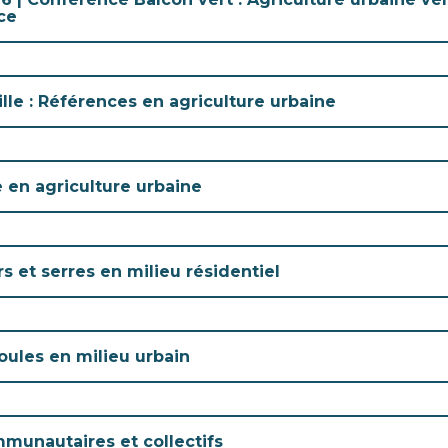
une
Politiques municipales
ce
nouvelle
Réclamations
fenêtre
Réclamations
Vérificatrice générale
Vérificatrice générale
ville : Références en agriculture urbaine
e en agriculture urbaine
s et serres en milieu résidentiel
ules en milieu urbain
munautaires et collectifs