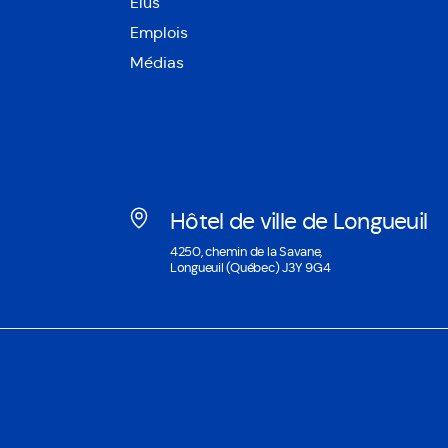
Élus
Emplois
Médias
Hôtel de ville de Longueuil
Ouvre
4250, chemin de la Savane,
dans
Longueuil (Québec) J3Y 9G4
une
nouvelle
fenêtre