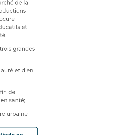
arché de la
aux
aux
roductions
rocure
de
ucatifs et
les
de
té.
les
trois grandes
auté et d'en
fin de
en santé;
tion
tion
re urbaine.
blique
blique
ticale en