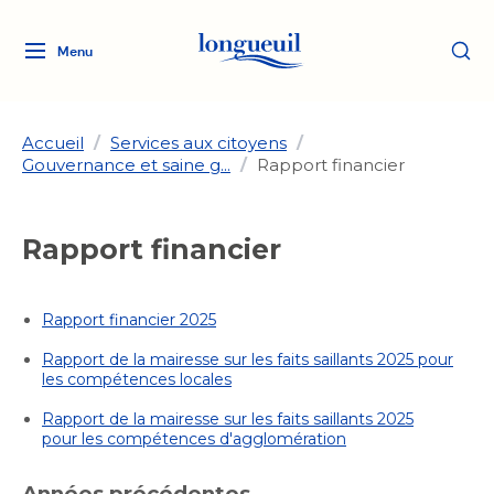
Menu
Logo
Fermer
de
la
Ville
Accueil
/
Services aux citoyens
/
Gouvernance et saine g...
/
Rapport financier
de
Longueuil
Ma ville, ma propriété
lien
Rapport financier
vers
Loisirs et culture
l'accueil
Aménagement et urbanisme
Aménagement et urbanisme
Rapport financier 2025
Rôle d'évaluation
Services de proximité
Quoi faire à Longueuil
Rôle d'évaluation
Arts et culture
Rapport de la mairesse sur les faits saillants 2025 pour
Arts et culture
Taxes
les compétences locales
Taxes
Bibliothèques
Transition socioécologique
Activités artistiques et
Bibliothèques
Déneigement
Rapport de la mairesse sur les faits saillants 2025
pour les compétences d'agglomération
Déneigement
et mobilité
culturelles
Développement social
Développement social
Eau
Eau
Années précédentes
Histoire et patrimoine