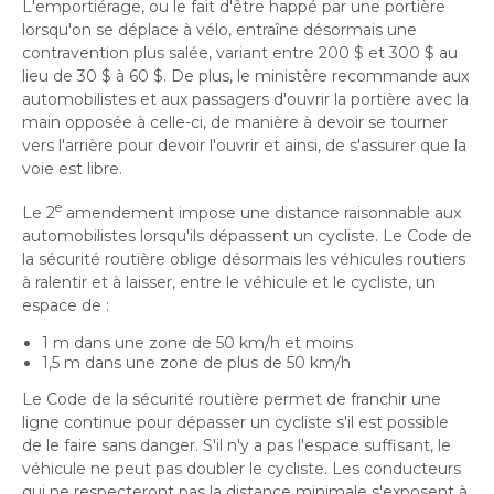
L'emportiérage, ou le fait d'être happé par une portière
Histoire et patrimoine
Sécurité publique
Activités littéraires
Écocentres
lorsqu'on se déplace à vélo, entraîne désormais une
Transition socioécologique et mobilité
Écocentres
Loisir et vie communautaire
Transition socioécologique et mobilité
contravention plus salée, variant entre 200 $ et 300 $ au
Loisir et vie communautaire
Info-Travaux
lieu de 30 $ à 60 $. De plus, le ministère recommande aux
Arbres, plantes et pelouse
Info-Travaux
Vie démocratique
Activités éducatives et de
Parcs et espaces verts
automobilistes et aux passagers d'ouvrir la portière avec la
Arbres, plantes et pelouse
Service de police
Parcs et espaces verts
Matières résiduelles et collectes
main opposée à celle-ci, de manière à devoir se tourner
Service de police
loisirs
Biodiversité et milieux naturels
Matières résiduelles et collectes
Sports et saines habitudes de vie
vers l'arrière pour devoir l'ouvrir et ainsi, de s'assurer que la
Biodiversité et milieux naturels
Service sécurité incendie
Entreprises
Sports et saines habitudes de vie
Stationnements municipaux
voie est libre.
Service sécurité incendie
Élus
Lutte aux changements climatiques
Stationnements municipaux
Reconnaissance et soutien des organismes
Élus
Lutte aux changements climatiques
Activités sportives et plein
Sécurisation des rues locales
Reconnaissance et soutien des organismes
Voie publique
e
Le 2
amendement impose une distance raisonnable aux
Sécurisation des rues locales
Demande d'accès à l'information
Mobilité durable
À propos de la Ville
air
Voie publique
Bénévolat
automobilistes lorsqu'ils dépassent un cycliste. Le Code de
Demande d'accès à l'information
Mobilité durable
Développement économique
Bénévolat
Ouvre
la sécurité routière oblige désormais les véhicules routiers
Développement économique
Instances décisionnelles
Verdissement et travaux de foresterie
Lutte à l'itinérance
dans
à ralentir et à laisser, entre le véhicule et le cycliste, un
Instances décisionnelles
Verdissement et travaux de foresterie
Développement immobilier
Arts de la scène, spectacles
Lutte à l'itinérance
Ouvre
espace de :
une
Développement immobilier
Actualités et publications
Participation citoyenne
dans
Actualités et publications
nouvelle
Participation citoyenne
et festivals
Fournisseurs
1 m dans une zone de 50 km/h et moins
une
Fournisseurs
Administration municipale
fenêtre
Procès-verbaux
1,5 m dans une zone de plus de 50 km/h
Administration municipale
nouvelle
Procès-verbaux
Gestion des matières résiduelles
Le Code de la sécurité routière permet de franchir une
Gestion des matières résiduelles
Calendrier des événements
Approvisionnement
fenêtre
Projets particuliers
Ouvre
ligne continue pour dépasser un cycliste s'il est possible
Approvisionnement
Projets particuliers
de le faire sans danger. S'il n'y a pas l'espace suffisant, le
dans
Bureau de l’éthique et de l’inspection
Règlements municipaux
véhicule ne peut pas doubler le cycliste. Les conducteurs
une
contractuelle
Règlements municipaux
Ouvre
qui ne respecteront pas la distance minimale s'exposent à