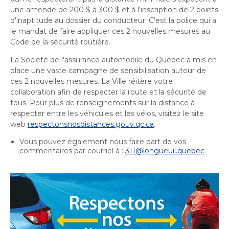
Bureau de l’éthique et de l’inspection
nouvelle
dans
une amende de 200 $ à 300 $ et à l'inscription de 2 points
contractuelle
Bureau protecteur citoyen
fenêtre
une
d'inaptitude au dossier du conducteur. C'est la police qui a
Bureau protecteur citoyen
nouvelle
le mandat de faire appliquer ces 2 nouvelles mesures au
Centre-ville de Longueuil
fenêtre
Code de la sécurité routière.
Centre-ville de Longueuil
Cour municipale et contravention
La Société de l'assurance automobile du Québec a mis en
Cour municipale et contravention
place une vaste campagne de sensibilisation autour de
Gouvernance et saine gestion
ces 2 nouvelles mesures. La Ville réitère votre
Gouvernance et saine gestion
collaboration afin de respecter la route et la sécurité de
Office de participation publique de Longueuil
tous. Pour plus de renseignements sur la distance à
Ouvre
Office de participation publique de Longueuil
respecter entre les véhicules et les vélos, visitez le site
dans
Politiques municipales
web
respectonsnosdistances.gouv.qc.ca
.
une
Politiques municipales
Vous pouvez également nous faire part de vos
nouvelle
Réclamations
commentaires par courriel à :
311@longueuil.quebec
Réclamations
fenêtre
Vérificatrice générale
Vérificatrice générale