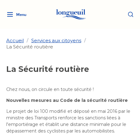
Menu
Logo
Fermer
de
la
Ville
Accueil
/
Services aux citoyens
/
La Sécurité routière
de
Longueuil
Ma ville, ma propriété
lien
La Sécurité routière
vers
Loisirs et culture
l'accueil
Aménagement et urbanisme
Aménagement et urbanisme
Chez nous, on circule en toute sécurité !
Rôle d'évaluation
Services de proximité
Quoi faire à Longueuil
Rôle d'évaluation
Arts et culture
Nouvelles mesures au Code de la sécurité routière
Arts et culture
Taxes
Le projet de loi 100 modifié et déposé en mai 2016 par le
Taxes
Bibliothèques
Transition socioécologique
Activités artistiques et
ministre des Transports renforce les sanctions liées à
Bibliothèques
Déneigement
l'emportiérage et établit une distance minimale pour le
Déneigement
et mobilité
culturelles
Développement social
dépassement des cyclistes par les automobilistes.
Développement social
Eau
Eau
Histoire et patrimoine