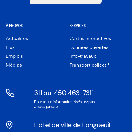
S'abonner aux alertes en ligne
À PROPOS
SERVICES
Actualités
Cartes interactives
Ouvre
Élus
Données ouvertes
dans
Ouvre
une
Emplois
Info-travaux
dans
nouvelle
une
Médias
Transport collectif
fenêtre
nouvelle
fenêtre
311
ou
450 463-7311
Ouvre
Ouvre
Pour toute information, n'hésitez pas
dans
dans
à nous joindre
une
une
nouvelle
nouvelle
Hôtel de ville de Longueuil
fenêtre
fenêtre
Ouvre