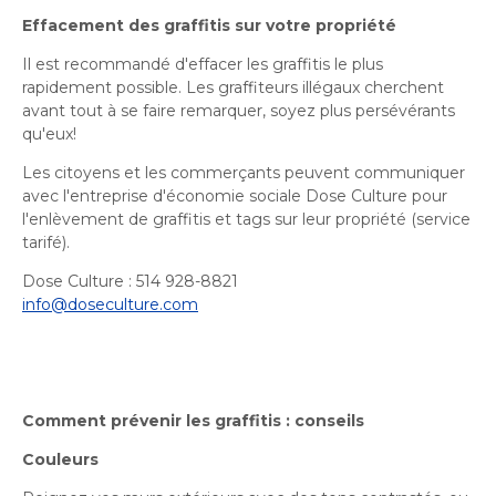
Bureau de l’éthique et de l’inspection
nouvelle
dans
contractuelle
Effacement des graffitis sur votre propriété
Bureau protecteur citoyen
fenêtre
une
Bureau protecteur citoyen
nouvelle
Il est recommandé d'effacer les graffitis le plus
Centre-ville de Longueuil
rapidement possible. Les graffiteurs illégaux cherchent
fenêtre
Centre-ville de Longueuil
avant tout à se faire remarquer, soyez plus persévérants
Cour municipale et contravention
qu'eux!
Cour municipale et contravention
Les citoyens et les commerçants peuvent communiquer
Gouvernance et saine gestion
Gouvernance et saine gestion
avec l'entreprise d'économie sociale Dose Culture pour
l'enlèvement de graffitis et tags sur leur propriété (service
Office de participation publique de Longueuil
Ouvre
Office de participation publique de Longueuil
tarifé).
dans
Politiques municipales
Dose Culture : 514 928-8821
une
Politiques municipales
info@doseculture.com
nouvelle
Réclamations
Réclamations
fenêtre
Vérificatrice générale
Vérificatrice générale
Comment prévenir les graffitis : conseils
Couleurs