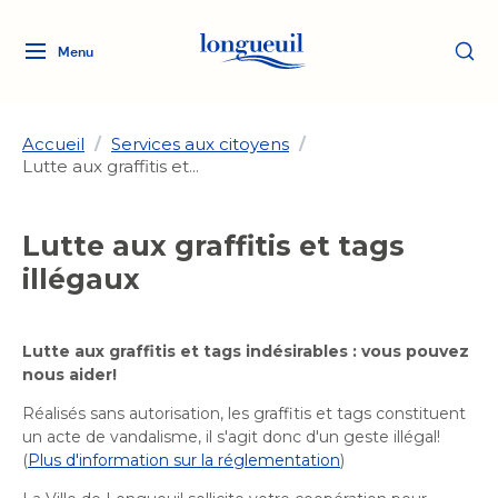
Menu
Logo
Fermer
de
la
Ville
Accueil
/
Services aux citoyens
/
Lutte aux graffitis et...
de
Longueuil
Ma ville, ma propriété
lien
Lutte aux graffitis et tags
vers
Loisirs et culture
illégaux
l'accueil
Aménagement et urbanisme
Aménagement et urbanisme
Rôle d'évaluation
Services de proximité
Quoi faire à Longueuil
Rôle d'évaluation
Lutte aux graffitis et tags indésirables : vous pouvez
Arts et culture
Arts et culture
nous aider!
Taxes
Taxes
Bibliothèques
Transition socioécologique
Activités artistiques et
Réalisés sans autorisation, les graffitis et tags constituent
Bibliothèques
Déneigement
un acte de vandalisme, il s'agit donc d'un geste illégal!
Déneigement
et mobilité
culturelles
Développement social
(
Plus d'information sur la réglementation
)
Développement social
Eau
Eau
Histoire et patrimoine