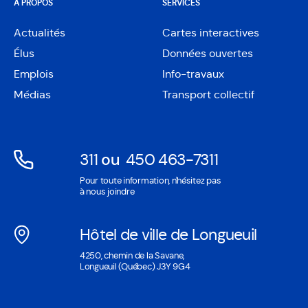
À PROPOS
SERVICES
Actualités
Cartes interactives
Ouvre
Élus
Données ouvertes
dans
Ouvre
une
Emplois
Info-travaux
dans
nouvelle
une
Médias
Transport collectif
fenêtre
nouvelle
fenêtre
311
ou
450 463-7311
Ouvre
Ouvre
Pour toute information, n'hésitez pas
dans
dans
à nous joindre
une
une
nouvelle
nouvelle
Hôtel de ville de Longueuil
fenêtre
fenêtre
Ouvre
4250, chemin de la Savane,
dans
Longueuil (Québec) J3Y 9G4
une
nouvelle
fenêtre