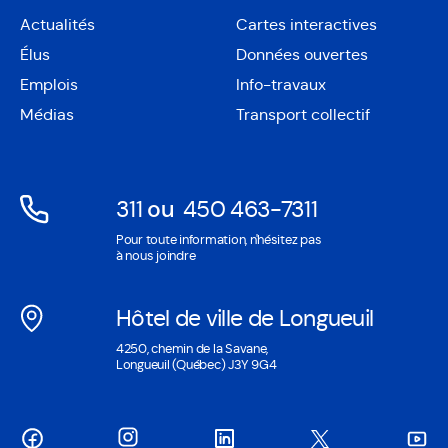
Actualités
Cartes interactives
Ouvre
Élus
Données ouvertes
dans
Ouvre
une
Emplois
Info-travaux
dans
nouvelle
une
Médias
Transport collectif
fenêtre
nouvelle
fenêtre
311
ou
450 463-7311
Ouvre
Ouvre
Pour toute information, n'hésitez pas
dans
dans
à nous joindre
une
une
nouvelle
nouvelle
Hôtel de ville de Longueuil
fenêtre
fenêtre
Ouvre
4250, chemin de la Savane,
dans
Longueuil (Québec) J3Y 9G4
une
nouvelle
fenêtre