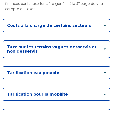
Bureau de l’éthique et de l’inspection
nouvelle
dans
e
financés par la taxe foncière général à la 3
page de votre
contractuelle
Bureau protecteur citoyen
fenêtre
une
compte de taxes.
Bureau protecteur citoyen
nouvelle
Centre-ville de Longueuil
fenêtre
Centre-ville de Longueuil
Coûts à la charge de certains secteurs
Cour municipale et contravention
Cour municipale et contravention
Gouvernance et saine gestion
Gouvernance et saine gestion
Taxe sur les terrains vagues desservis et
Office de participation publique de Longueuil
non desservis
Ouvre
Office de participation publique de Longueuil
dans
Politiques municipales
une
Politiques municipales
nouvelle
Réclamations
Tarification eau potable
Réclamations
fenêtre
Vérificatrice générale
Vérificatrice générale
Tarification pour la mobilité