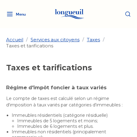
Menu
Logo
Fermer
de
la
Ville
Accueil
/
Services aux citoyens
/
Taxes
/
Taxes et tarifications
de
Longueuil
Ma ville, ma propriété
lien
Taxes et tarifications
vers
Loisirs et culture
l'accueil
Aménagement et urbanisme
Aménagement et urbanisme
Régime d'impôt foncier à taux variés
Rôle d'évaluation
Services de proximité
Quoi faire à Longueuil
Rôle d'évaluation
Arts et culture
Le compte de taxes est calculé selon un régime
Arts et culture
Taxes
d'imposition à taux variés par catégories d'immeubles :
Taxes
Bibliothèques
Transition socioécologique
Activités artistiques et
Immeubles résidentiels (catégorie résiduelle)
Bibliothèques
Déneigement
Immeubles de 5 logements et moins;
Déneigement
et mobilité
culturelles
Développement social
Immeubles de 6 logements et plus.
Développement social
Eau
Immeubles non résidentiels (principalement
Eau
Histoire et patrimoine