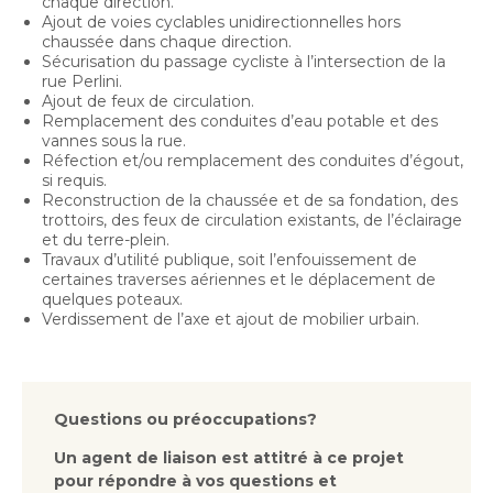
chaque direction.
Bureau de l’éthique et de l’inspection
nouvelle
dans
Ajout de voies cyclables unidirectionnelles hors
contractuelle
Bureau protecteur citoyen
fenêtre
une
chaussée dans chaque direction.
Bureau protecteur citoyen
Sécurisation du passage cycliste à l’intersection de la
nouvelle
Centre-ville de Longueuil
rue Perlini.
fenêtre
Centre-ville de Longueuil
Ajout de feux de circulation.
Remplacement des conduites d’eau potable et des
Cour municipale et contravention
vannes sous la rue.
Cour municipale et contravention
Réfection et/ou remplacement des conduites d’égout,
Gouvernance et saine gestion
si requis.
Gouvernance et saine gestion
Reconstruction de la chaussée et de sa fondation, des
Office de participation publique de Longueuil
trottoirs, des feux de circulation existants, de l’éclairage
Ouvre
Office de participation publique de Longueuil
et du terre-plein.
dans
Travaux d’utilité publique, soit l’enfouissement de
Politiques municipales
certaines traverses aériennes et le déplacement de
une
Politiques municipales
quelques poteaux.
nouvelle
Réclamations
Verdissement de l’axe et ajout de mobilier urbain.
Réclamations
fenêtre
Vérificatrice générale
Vérificatrice générale
Questions ou préoccupations?
Un agent de liaison est attitré à ce projet
pour répondre à vos questions et