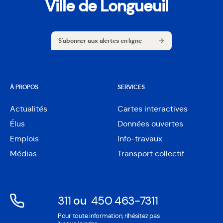
Ville de Longueuil
S'abonner aux alertes en ligne
S'abonner aux alertes en ligne
À PROPOS
SERVICES
Actualités
Cartes interactives
Ouvre
Élus
Données ouvertes
dans
Ouvre
une
Emplois
Info-travaux
dans
nouvelle
une
Médias
Transport collectif
fenêtre
nouvelle
fenêtre
311
ou
450 463-7311
Ouvre
Ouvre
Pour toute information, n'hésitez pas
dans
dans