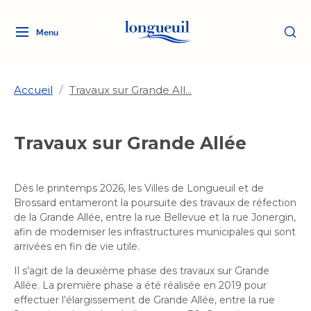
Menu
Logo
Fermer
de
la
Ville
Accueil
/
Travaux sur Grande All...
de
Longueuil
Ma ville, ma propriété
Travaux sur Grande Allée
lien
vers
Loisirs et culture
l'accueil
Aménagement et urbanisme
Dès le printemps 2026, les Villes de Longueuil et de
Aménagement et urbanisme
Brossard entameront la poursuite des travaux de réfection
Rôle d'évaluation
Services de proximité
Quoi faire à Longueuil
de la Grande Allée, entre la rue Bellevue et la rue Jonergin,
Rôle d'évaluation
Arts et culture
afin de moderniser les infrastructures municipales qui sont
Arts et culture
Taxes
arrivées en fin de vie utile.
Taxes
Bibliothèques
Transition socioécologique
Activités artistiques et
Bibliothèques
Déneigement
Il s’agit de la deuxième phase des travaux sur Grande
Déneigement
et mobilité
culturelles
Développement social
Allée. La première phase a été réalisée en 2019 pour
Développement social
Eau
effectuer l’élargissement de Grande Allée, entre la rue
Eau
Histoire et patrimoine