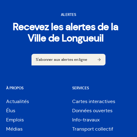
ALERTES
Recevez les alertes de la
Ville de Longueuil
S'abonner aux alertes en ligne
S'abonner aux alertes en ligne
À PROPOS
SERVICES
Actualités
Cartes interactives
Ouvre
Élus
Données ouvertes
dans
Ouvre
une
Emplois
Info-travaux
dans
nouvelle
une
Médias
Transport collectif
fenêtre
nouvelle