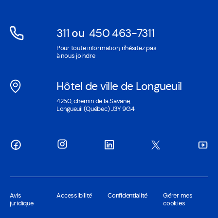
fenêtre
311
ou
450 463-7311
Ouvre
Ouvre
Pour toute information, n'hésitez pas
dans
dans
à nous joindre
une
une
nouvelle
nouvelle
Hôtel de ville de Longueuil
fenêtre
fenêtre
Ouvre
4250, chemin de la Savane,
dans
Longueuil (Québec) J3Y 9G4
une
nouvelle
fenêtre
Avis
Accessibilité
Confidentialité
Gérer mes
juridique
cookies